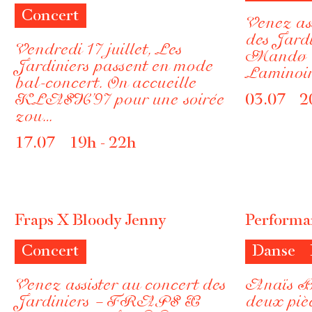
Concert
Venez ass
des Jard
Vendredi 17 juillet, Les
Mandø
Jardiniers passent en mode
Laminoir
bal-concert. On accueille
KLASH’97 pour une soirée
03.07 2
zou…
17.07 19h - 22h
Fraps X Bloody Jenny
Performa
Concert
Danse
Venez assister au concert des
Anaïs Ba
Jardiniers – FRAPS X
deux piè