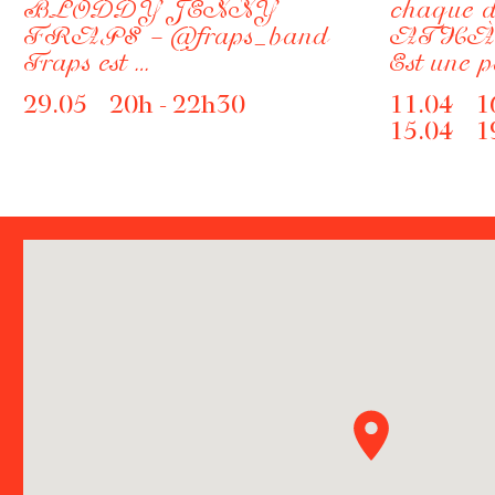
BLODDY JENNY
chaque 
FRAPS – @fraps_band
ATHÀ
Fraps est …
Est une 
29.05 20h - 22h30
11.04 1
15.04 1