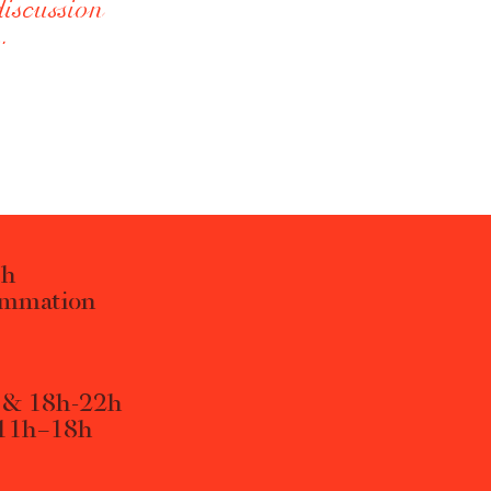
discussion
…
3h
ammation
4 & 18h-22h
 11h–18h