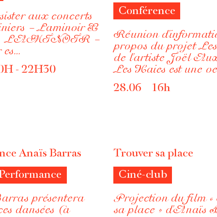
Conférence
ister aux concerts
iniers – Laminoir X
Réunion d’informati
 LAMINOIR –
propos du projet Le
 es…
de l’artiste Joël Au
0H - 22H30
Les Haies est une o
28.06 16h
nce Anaïs Barras
Trouver sa place
Performance
Ciné-club
rras présentera
Projection du film «
ces dansées (à
sa place » d’Anaïs 