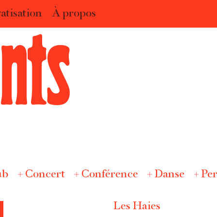
atisation
À propos
nts
ub
Concert
Conférence
Danse
Per
Les Haies