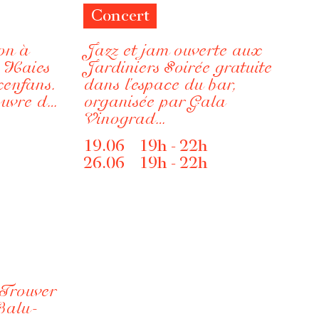
Concert
on à
Jazz et jam ouverte aux
s Haies
Jardiniers Soirée gratuite
xenfans.
dans l’espace du bar,
euvre d…
organisée par Gala
Vinograd…
19.06 19h - 22h
26.06 19h - 22h
 Trouver
Balu-