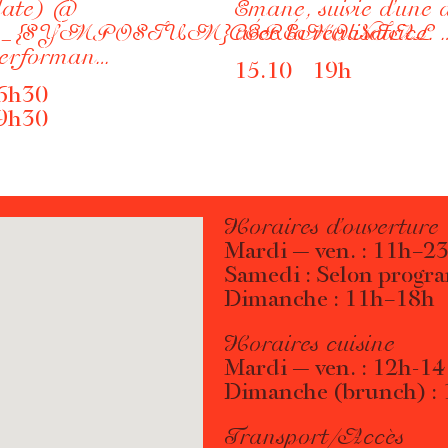
date) @
Emane, suivie d’une 
_{SYMPOSIUM}CÉRÉMONIAL
avec la réalisatrice. 
performan…
15.10 19h
6h30
9h30
Horaires d’ouverture
Mardi — ven. : 11h–2
Samedi : Selon progr
Dimanche : 11h–18h
Horaires cuisine
Mardi — ven. : 12h-1
Dimanche (brunch) :
Transport/Accès