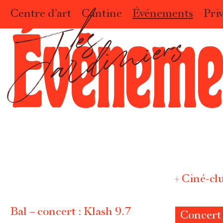
Centre d’art
Cantine
Événements
Priv
Événeme
Ciné-cl
Bal – concert : Klash 9.7
Concert