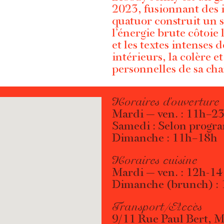
2023, fusionnant des i
quatuor construit un so
l’énergie brute côtoie l
et les textes intenses 
intérieurs, la colère et
personnelles de sa ch
Horaires d’ouverture
Mardi — ven. : 11h–2
Samedi : Selon progr
Dimanche : 11h–18h
Horaires cuisine
Mardi — ven. : 12h-1
Dimanche (brunch) :
Transport/Accès
9/11 Rue Paul Bert, 