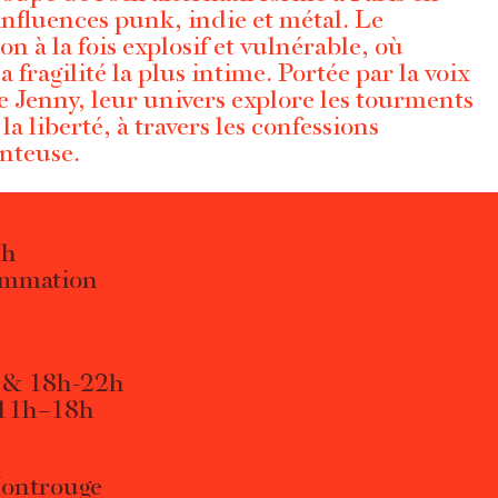
nfluences punk, indie et métal. Le
n à la fois explosif et vulnérable, où
a fragilité la plus intime. Portée par la voix
de Jenny, leur univers explore les tourments
 la liberté, à travers les confessions
anteuse.
3h
ammation
4 & 18h-22h
 11h–18h
Montrouge