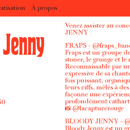
atisation
À propos
Venez assister au co
 Jenny
JENNY
FRAPS –
@fraps_ban
Fraps est un groupe de
stoner, le grunge et le
Reconnaissable par un s
expressive de sa chant
fois puissant, organiq
leurs riffs, mêlés à d
façonne une expérience
profondément cathart
30
📸
@lacapturerouge
BLOODY JENNY –
@
Bloody Jenny est un gr