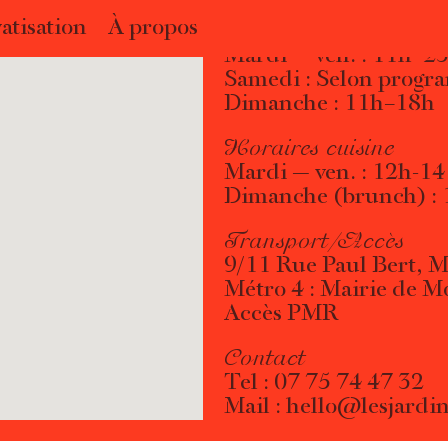
atisation
À propos
Horaires d’ouverture
Mardi — ven. : 11h–2
Samedi : Selon progr
Dimanche : 11h–18h
Horaires cuisine
Mardi — ven. : 12h-1
Dimanche (brunch) :
Transport/Accès
9/11 Rue Paul Bert, 
Métro 4 : Mairie de 
Accès PMR
Contact
Tel :
07 75 74 47 32
Mail :
hello@lesjardin