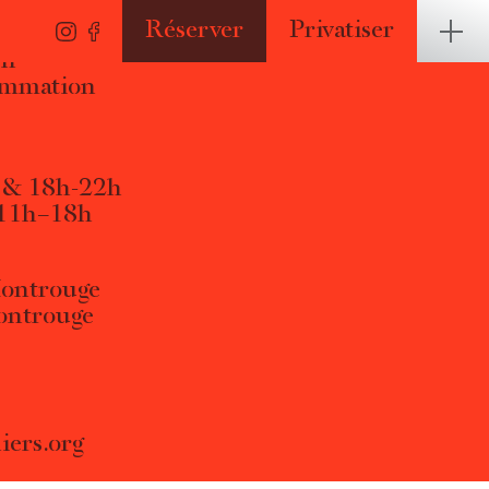
Réserver
Privatiser
3h
ammation
4 & 18h-22h
 11h–18h
Montrouge
Montrouge
iers.org